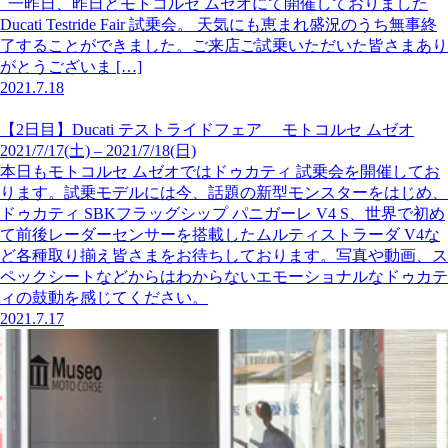
一昨日、昨日とモトコルセ ムゼオにて開催しておりました
Ducati Testride Fair 試乗会。 天気にも恵まれ盛況のうち無事終
了することができました。ご来店ご試乗いただいた皆さまあり
がとうございま […]
2021.7.18
【2日目】Ducati テストライドフェア モトコルセ ムゼオ
2021/7/17(土) – 2021/7/18(日)
本日もモトコルセ ムゼオではドゥカティ 試乗会を開催してお
ります。試乗モデルには今、話題の新型モンスターをはじめ、
ドゥカティ SBKフラッグシップ パニガーレ V4 S、世界で初め
て前後レーダーセンサーを搭載したムルティストラーダ V4な
ど各種取り揃え皆さまをお待ちしております。写真や動画、ス
ペックシートなどからはわからないエモーショナルなドゥカテ
ィの鼓動を感じてください。
2021.7.17