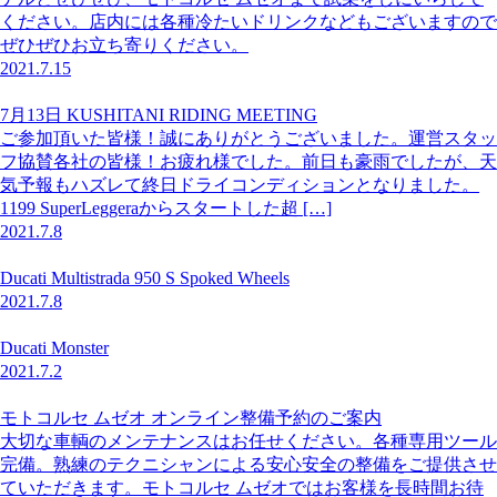
ください。店内には各種冷たいドリンクなどもございますので
ぜひぜひお立ち寄りください。
2021.7.15
7月13日 KUSHITANI RIDING MEETING
ご参加頂いた皆様！誠にありがとうございました。運営スタッ
フ協賛各社の皆様！お疲れ様でした。前日も豪雨でしたが、天
気予報もハズレて終日ドライコンディションとなりました。
1199 SuperLeggeraからスタートした超 […]
2021.7.8
Ducati Multistrada 950 S Spoked Wheels
2021.7.8
Ducati Monster
2021.7.2
モトコルセ ムゼオ オンライン整備予約のご案内
大切な車輌のメンテナンスはお任せください。各種専用ツール
完備。熟練のテクニシャンによる安心安全の整備をご提供させ
ていただきます。モトコルセ ムゼオではお客様を長時間お待