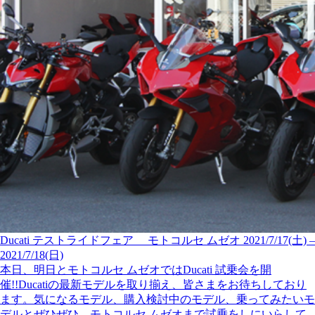
Ducati テストライドフェア モトコルセ ムゼオ 2021/7/17(土) –
2021/7/18(日)
本日、明日とモトコルセ ムゼオではDucati 試乗会を開
催!!Ducatiの最新モデルを取り揃え、皆さまをお待ちしており
ます。気になるモデル、購入検討中のモデル、乗ってみたいモ
デルとぜひぜひ、モトコルセ ムゼオまで試乗をしにいらして