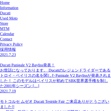
Home
Information
Ducati
Used Moto
Store
MTM
Calendar
Contact
Privacy Policy
採用情報
2021.7.23
Ducati Panigale V2 Bayliss発表！
お世話になっております。 Ducatiのレジェンドライダーである
トロイ・ベイリスの名を関したPanigale V2 Baylissが発表されま
した！ このモデルはベイリスが初めてSBK世界選手権を制し
た2001年シーズン […]
2021.7.19
モトコルセ ムゼオ Ducati Testride Fair ご来店ありがとうござい
ました!!