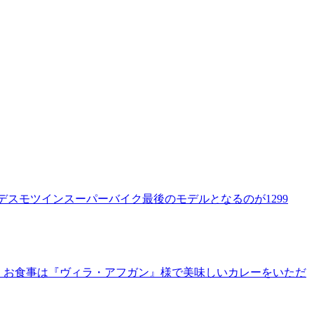
ucatiデスモツインスーパーバイク最後のモデルとなるのが1299
す。 お食事は『ヴィラ・アフガン』様で美味しいカレーをいただ