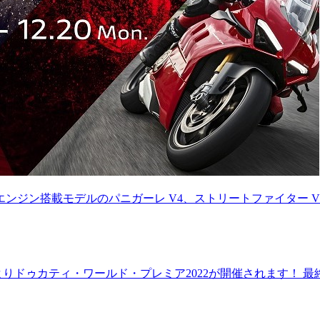
ジン搭載モデルのパニガーレ V4、ストリートファイター V4、ムル
りドゥカティ・ワールド・プレミア2022が開催されます！ 最終