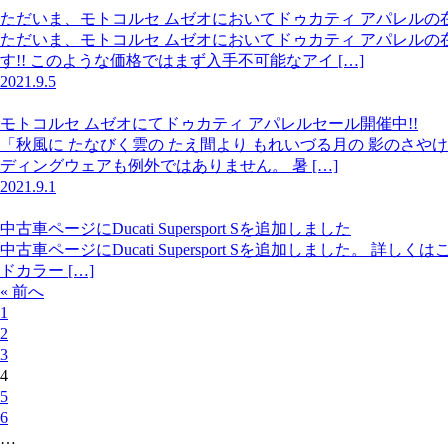
ただいま、モトコルセ ムゼオにおいてドゥカティ アパレルの
ただいま、モトコルセ ムゼオにおいてドゥカティ アパレルの
す!! このような価格ではまず入手不可能なアイ […]
2021.9.5
モトコルセ ムゼオにてドゥカティ アパレルセール開催中!!
「秋風に たなびく雲の たえ間より もれいづる月の 影のさや
ディングウェアも例外ではありません。 暑 […]
2021.9.1
中古車ページにDucati Supersport Sを追加しました
中古車ページにDucati Supersport Sを追加しました。 
ドカラー […]
« 前へ
1
2
3
4
5
6
…