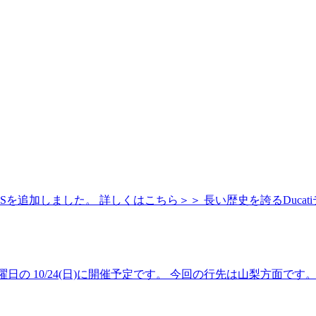
nigale Sを追加しました。 詳しくはこちら＞＞ 長い歴史を誇るD
の 10/24(日)に開催予定です。 今回の行先は山梨方面で