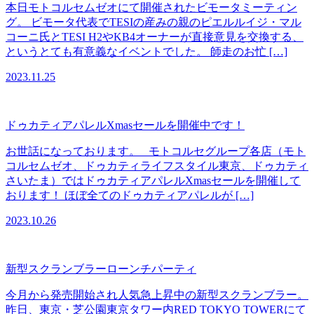
本日モトコルセムゼオにて開催されたビモータミーティン
グ。 ビモータ代表でTESIの産みの親のピエルルイジ・マル
コーニ氏とTESI H2やKB4オーナーが直接意見を交換する、
というとても有意義なイベントでした。 師走のお忙 […]
2023.11.25
ドゥカティアパレルXmasセールを開催中です！
お世話になっております。 モトコルセグループ各店（モト
コルセムゼオ、ドゥカティライフスタイル東京、ドゥカティ
さいたま）ではドゥカティアパレルXmasセールを開催して
おります！ ほぼ全てのドゥカティアパレルが […]
2023.10.26
新型スクランブラーローンチパーティ
今月から発売開始され人気急上昇中の新型スクランブラー。
昨日、東京・芝公園東京タワー内RED TOKYO TOWERにて