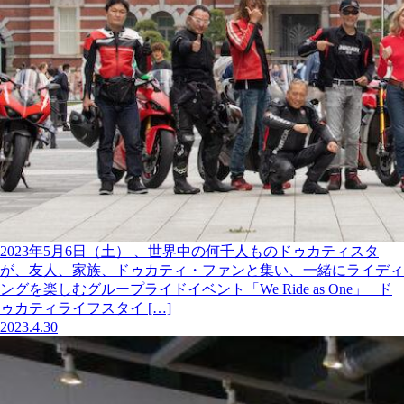
2023年5月6日（土） 、世界中の何千人ものドゥカティスタ
が、友人、家族、ドゥカティ・ファンと集い、一緒にライディ
ングを楽しむグループライドイベント「We Ride as One」 ド
ゥカティライフスタイ […]
2023.4.30