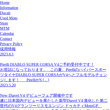
Home
Information
Ducati
Used Moto
Store
MTM
Calendar
Contact
Privacy Policy
採用情報
2023.6.1
Pirelli DIABLO SUPER CORSA V4ご予約受付中です！
お世話になっております。 この夏、Pirelliのハイパースポー
ツタイヤDIABLO SUPER CORSAがV4へとフルモデルチェン
ジします！ PirelliがS […]
2023.5.20
New Diavel V4 デビューフェア開催中です
遂に日本国内デビューを果たした新型Diavel V4 進化した第二
世代のV4グランツーリスモエンジン ドゥカティMotoGP、