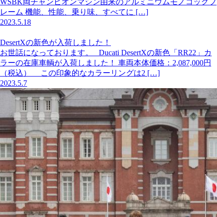
WSBK両チャンピオンマシン由来のアルミニウムモノコックフ
レーム 機能、性能、乗り味、すべてに […]
2023.5.18
DesertXの新色が入荷しました！
お世話になっております。 Ducati DesertXの新色「RR22」カ
ラーの在庫車輌が入荷しました！ 車両本体価格：2,087,000円
（税込） この印象的なカラーリングは2 […]
2023.5.7