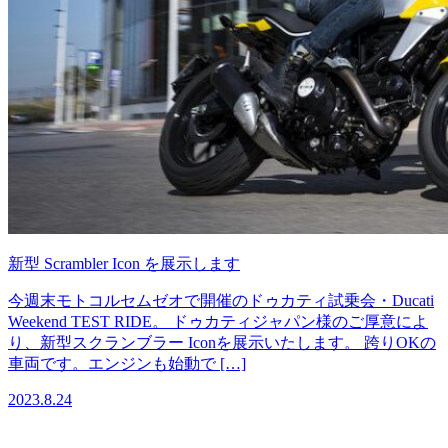
新型 Scrambler Icon を展示します
今週末モトコルセムゼオで開催のドゥカティ試乗会・Ducati
Weekend TEST RIDE。 ドゥカティジャパン様のご厚意によ
り、新型スクランブラー Iconを展示いたします。 跨りOKの
車両です。エンジンも始動で […]
2023.8.24