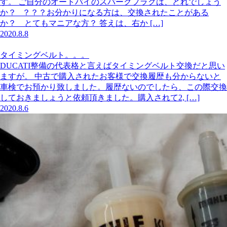
す。 ご自分のオートバイのスパークプラグは、どれでしょう
か？ ？？？お分かりになる方は、交換されたことがある
か？ とてもマニアな方？ 答えは、右か […]
2020.8.8
タイミングベルト。。。
DUCATI整備の代表格と言えばタイミングベルト交換だと思い
ますが。 中古で購入されたお客様で交換履歴も分からないと
車検でお預かり致しました。履歴ないのでしたら、この際交換
しておきましょうと依頼頂きました。購入されて2, […]
2020.8.6