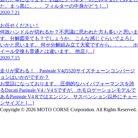
た。まっ黒に。。。フィルターの中身がどう […]
2020.7.21
お任せください！
何故ハンドルが切れるか？不思議に思われた方も多いと思いま
す。分解図見ても？でしょうか。 こんな感じぐらいでよろし
いかと思います。 何せ分解組み立て大変ですから。。。。 ホ
イール交換も普通とは違います。 他店 […]
2020.7.15
走りが変わる！ Panigale V4の520サイズチェーンコンバージ
ョンはいかがですか？
お世話になっております。 圧倒的なハイパフォーマンスを誇
るDucati Panigale V4 / V4 Sですが、ホモロゲーションモデルで
あるPanigale V4 Rではエンジン、サスペンション以外にチェー
ンサイズと […]
Copyright © 2026 MOTO CORSE Corporation. All Rights Reserved.