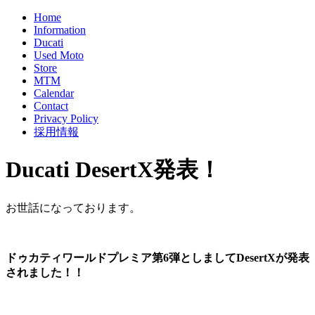
Home
Information
Ducati
Used Moto
Store
MTM
Calendar
Contact
Privacy Policy
採用情報
Ducati DesertX発表！
お世話になっております。
ドゥカティワールドプレミア第6弾としましてDesertXが発表
されました！！