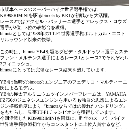
市販車ベースのスーパーバイク世界選手権では、
KB998RIMINIを駆るbimota by KRTが初戦から大活躍。
レース2ではアクセル・バッサーニ選手とアレックス・ロウズ
選手が2位、3位の表彰台を獲得。
bimotaとしては1988年のTT-F1世界選手権ボルトガル・エスト
リルラウンド以来の快挙。
この時は、bimota YB4を駆るダビデ・タルドッツィ選手とステ
ファン・メルテンス選手によるレース1とレース2でそれぞれ1-
2フィニッシュ。
bimotaにとっては完璧なレース結果を残しています。
YB4は当時のbimotaのエンジニアのフェデリコ・マルティーニ
氏によるモデル。
YB4の極太アルミニウムツインスパーフレームは、YAMAHA
FZ750のジェネシスエンジンを用いるも独自の思想によるエン
ジン搭載角度により『bimotaならではの優れたハンドリング』
をもたらし、見事TT-F1チャンピオンを獲得しています。
今回活躍したKB998RIMINIも同様に、昨年のスーパーバイク
世界選手権参戦初年からコンスタントに上位入賞するなど、