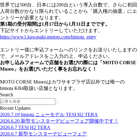
世界では500台、日本には200台という導入台数で、さらに初回
入荷台数がかなり限られていることから「購入権の抽選」にエ
ントリーが必要となります。
第1期の受付期間は1月17日から1月31日までです。
下記サイトからエントリーしていただけます。
https://www1.kawasaki-motors.com/bimota_entry
エントリー後に申込フォームへのリンクをお送りいたしますの
で、メールアドレスをご入力の上、申込ください。
お申し込みフォームで店舗をお選びの際には「MOTO CORSE
Museo」をお選びいただく事をお忘れなく！
MOTO CORSE Museoはカワサキプラザ店以外では唯一の
bimota KB4取扱い店舗となります。
Search
Search
Recent Updates
2026.7.19
bimota ニューモデル TESI H2 TERA
2026.6.20
新型モンスターデビューフェア開催中です！
2026.6.7
TESI H2 TERA
2026.6.7
新型モンスターデビューフェア