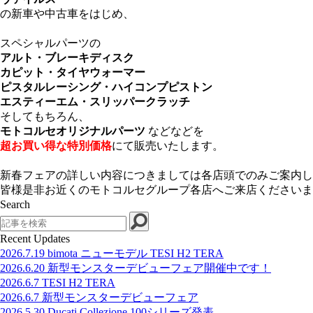
の新車や中古車をはじめ、
スペシャルパーツの
アルト・ブレーキディスク
カピット・タイヤウォーマー
ピスタルレーシング・ハイコンプピストン
エスティーエム・スリッパークラッチ
そしてもちろん、
モトコルセオリジナルパーツ
などなどを
超お買い得な特別価格
にて販売いたします。
新春フェアの詳しい内容につきましては各店頭でのみご案内し
皆様是非お近くのモトコルセグループ各店へご来店くださいま
Search
Search
Recent Updates
2026.7.19
bimota ニューモデル TESI H2 TERA
2026.6.20
新型モンスターデビューフェア開催中です！
2026.6.7
TESI H2 TERA
2026.6.7
新型モンスターデビューフェア
2026.5.30
Ducati Collezione 100シリーズ発表