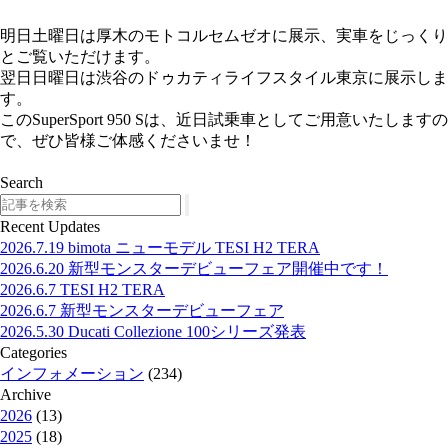
明日土曜日は厚木のモトコルセムゼオに展示、実車をじっくり
とご覧いただけます。
翌日日曜日は渋谷のドゥカティライフスタイル東京に展示しま
す。
このSuperSport 950 Sは、近日試乗車としてご用意いたしますの
で、ぜひ皆様ご体感くださいませ！
Search
Search
Recent Updates
2026.7.19
bimota ニューモデル TESI H2 TERA
2026.6.20
新型モンスターデビューフェア開催中です！
2026.6.7
TESI H2 TERA
2026.6.7
新型モンスターデビューフェア
2026.5.30
Ducati Collezione 100シリーズ発表
Categories
インフォメーション
(234)
Archive
2026
(13)
2025
(18)