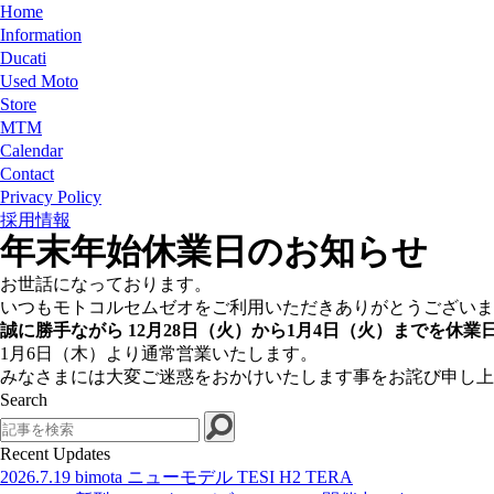
Home
Information
Ducati
Used Moto
Store
MTM
Calendar
Contact
Privacy Policy
採用情報
年末年始休業日のお知らせ
お世話になっております。
いつもモトコルセムゼオをご利用いただきありがとうございま
誠に勝手ながら 12月28日（火）から1月4日（火）までを休
1月6日（木）より通常営業いたします。
みなさまには大変ご迷惑をおかけいたします事をお詫び申し上
Search
Search
Recent Updates
2026.7.19
bimota ニューモデル TESI H2 TERA