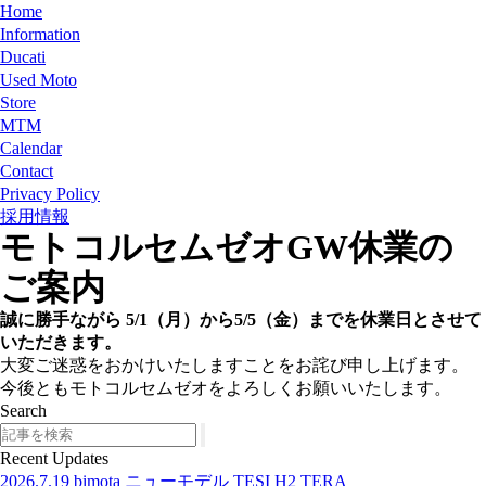
Home
Information
Ducati
Used Moto
Store
MTM
Calendar
Contact
Privacy Policy
採用情報
モトコルセムゼオGW休業の
ご案内
誠に勝手ながら 5/1（月）から5/5（金）までを休業日とさせて
いただきます。
大変ご迷惑をおかけいたしますことをお詫び申し上げます。
今後ともモトコルセムゼオをよろしくお願いいたします。
Search
Search
Recent Updates
2026.7.19
bimota ニューモデル TESI H2 TERA