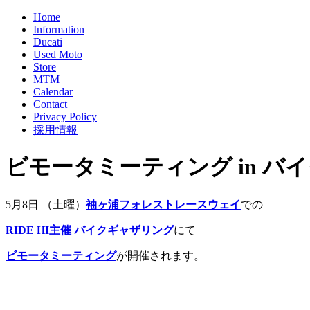
Home
Information
Ducati
Used Moto
Store
MTM
Calendar
Contact
Privacy Policy
採用情報
ビモータミーティング in バイ
5月8日 （土曜）
袖ヶ浦フォレストレースウェイ
での
RIDE HI主催 バイクギャザリング
にて
ビモータミーティング
が開催されます。