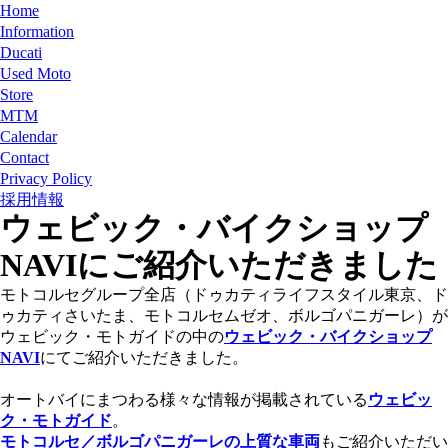
Home
Information
Ducati
Used Moto
Store
MTM
Calendar
Contact
Privacy Policy
採用情報
ウェビック・バイクショップ
NAVIにご紹介いただきました
モトコルセグループ全店（ドゥカティライフスタイル東京、ド
ゥカティさいたま、モトコルセムゼオ、ボルゴパニガーレ）が
ウェビック・モトガイドの中の
ウェビック・バイクショップ
NAVI
にてご紹介いただきました。
オートバイにまつわる様々な情報が掲載されている
ウェビッ
ク・モトガイド
。
モトコルセ／ボルゴパニガーレの上質な車両
もご紹介いただい