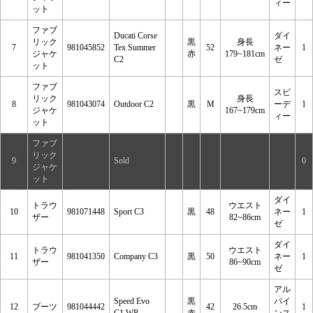
ィー
ット
ファブ
Ducati Corse
ダイ
リック
黒
身長
7
981045852
Tex Summer
52
ネー
1
ジャケ
赤
179~181cm
C2
ゼ
ット
ファブ
スピ
リック
身長
8
981043074
Outdoor C2
黒
M
ーデ
1
ジャケ
167~179cm
ィー
ット
ファブ
リック
9
Sold
0
ジャケ
ット
ダイ
トラウ
ウエスト
10
981071448
Sport C3
黒
48
ネー
1
ザー
82~86cm
ゼ
ダイ
トラウ
ウエスト
11
981041350
Company C3
黒
50
ネー
1
ザー
86~90cm
ゼ
アル
Speed Evo
黒
パイ
12
ブーツ
981044442
42
26.5cm
1