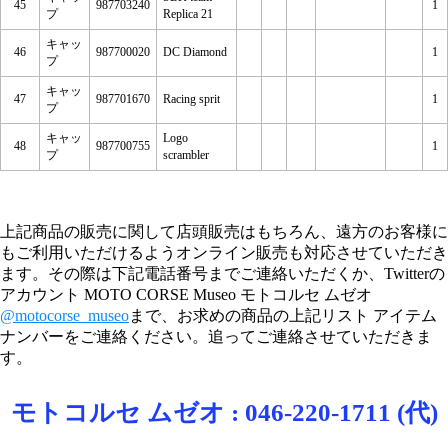
45
987703240
1
プ
Replica 21
キャッ
46
987700020
DC Diamond
1
プ
キャッ
47
987701670
Racing sprit
1
プ
キャッ
Logo
48
987700755
1
プ
scrambler
上記商品の販売に関して店頭販売はもちろん、遠方のお客様に
もご利用いただけるようオンライン販売も対応させていただき
ます。その際は下記電話番号までご連絡いただくか、Twitterの
アカウント MOTO CORSE Museo モトコルセ ムゼオ
@motocorse_museo
まで、お求めの商品の上記リスト アイテム
ナンバーをご連絡ください。追ってご連絡させていただきま
す。
モトコルセ ムゼオ : 046-220-1711 (代)