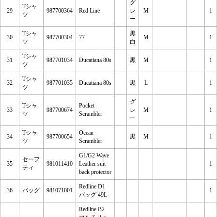
グ
Tシャ
29
987700364
Red Line
レ
M
1
ツ
ー
Tシャ
黒
30
987700304
77
M
1
ツ
白
Tシャ
31
987701034
Ducatiana 80s
黒
M
1
ツ
Tシャ
32
987701035
Ducatiana 80s
黒
L
1
ツ
グ
Tシャ
Pocket
33
987700674
レ
M
1
ツ
Scrambler
ー
Tシャ
Ocean
34
987700654
黒
M
1
ツ
Scrambler
G1/G2 Wave
セーフ
35
981011410
Leather suit
1
ティ
back protector
Redline D1
36
バッグ
981071001
1
バッグ 49L
Redline B2