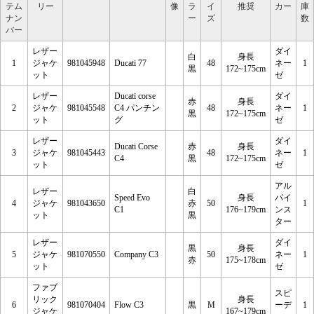
テム
リー
像
ラ
イ
推奨
カー
庫
ナン
ー
ズ
数
バー
レザー
ダイ
白
身長
1
ジャケ
981045948
Ducati 77
48
ネー
1
黒
172~175cm
ット
ゼ
レザー
Ducati corse
ダイ
赤
身長
2
ジャケ
981045548
C4 パンチン
48
ネー
1
黒
172~175cm
ット
グ
ゼ
レザー
ダイ
Ducati Corse
赤
身長
3
ジャケ
981045443
48
ネー
1
C4
黒
172~175cm
ット
ゼ
アル
レザー
白
Speed Evo
身長
パイ
4
ジャケ
981043650
赤
50
1
C1
176~179cm
ンス
ット
黒
ター
レザー
ダイ
黒
身長
5
ジャケ
981070550
Company C3
50
ネー
1
赤
175~178cm
ット
ゼ
ファブ
スピ
リック
身長
6
981070404
Flow C3
黒
M
ーデ
1
ジャケ
167~179cm