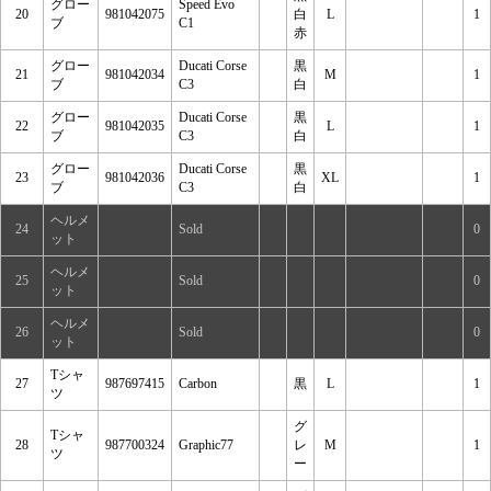
グロー
Speed Evo
20
981042075
白
L
1
ブ
C1
赤
グロー
Ducati Corse
黒
21
981042034
M
1
ブ
C3
白
グロー
Ducati Corse
黒
22
981042035
L
1
ブ
C3
白
グロー
Ducati Corse
黒
23
981042036
XL
1
ブ
C3
白
ヘルメ
24
Sold
0
ット
ヘルメ
25
Sold
0
ット
ヘルメ
26
Sold
0
ット
Tシャ
27
987697415
Carbon
黒
L
1
ツ
グ
Tシャ
28
987700324
Graphic77
レ
M
1
ツ
ー