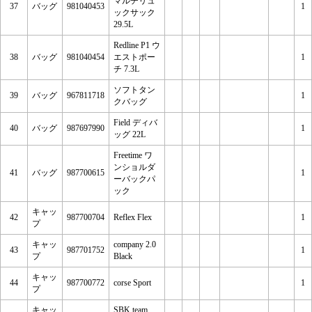
マルチリュ
37
バッグ
981040453
1
ックサック
29.5L
Redline P1 ウ
38
バッグ
981040454
エストポー
1
チ 7.3L
ソフトタン
39
バッグ
967811718
1
クバッグ
Field ディバ
40
バッグ
987697990
1
ッグ 22L
Freetime ワ
ンショルダ
41
バッグ
987700615
1
ーバックパ
ック
キャッ
42
987700704
Reflex Flex
1
プ
キャッ
company 2.0
43
987701752
1
プ
Black
キャッ
44
987700772
corse Sport
1
プ
キャッ
SBK team