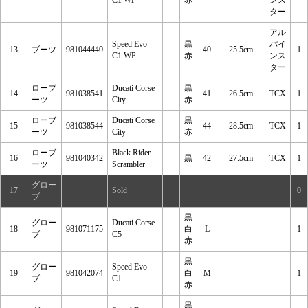
C1 WP
赤
ンス
ター
アル
Speed Evo
黒
パイ
13
ブーツ
981044440
40
25.5cm
1
C1 WP
赤
ンス
ター
ローブ
Ducati Corse
黒
14
981038541
41
26.5cm
TCX
1
ーツ
City
赤
ローブ
Ducati Corse
黒
15
981038544
44
28.5cm
TCX
1
ーツ
City
赤
ローブ
Black Rider
16
981040342
黒
42
27.5cm
TCX
1
ーツ
Scrambler
グロー
17
Sold
0
ブ
黒
グロー
Ducati Corse
18
981071175
白
L
1
ブ
C5
赤
黒
グロー
Speed Evo
19
981042074
白
M
1
ブ
C1
赤
黒